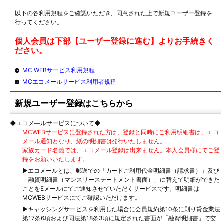
以下の各利用規程をご確認いただき、同意された上で新規ユーザー登録を
行ってください。
個人会員は下部【ユーザー登録に進む】よりお手続きく
ださい。
MC WEBサービス利用規程
MCエコメールサービス利用者規程
新規ユーザー登録はこちらから
◆エコメ―ルサービスについて◆
MCWEBサービスに登録された方は、登録と同時にご利用明細書は、エコ
メール通知となり、紙の明細書は発行いたしません。
家族カード名義では、エコメール登録は出来ません。本人会員様にてご登
録をお願いいたします。
▶エコメールとは、郵送での「カードご利用代金明細書（請求書）」及び
「融資明細書（マンスリーステートメント書面）」に替えて明細ができた
ことをEメールにてご通知させていただくサービスです。明細書は
MCWEBサービスにてご確認いただけます。
▶キャッシングサービスを利用した場合に会員規約第10条に則り貸金業法
第17条6項および同法第18条3項に規定された書面が「融資明細書」で交